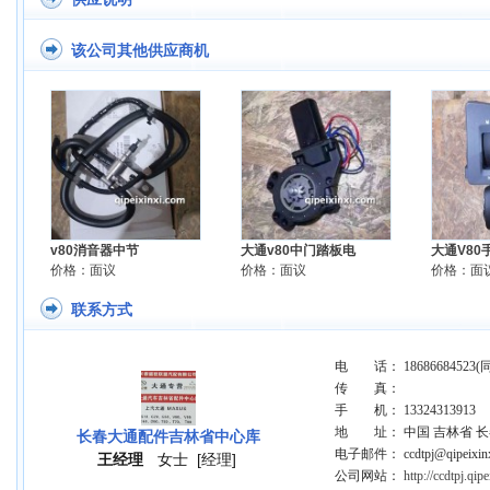
该公司其他供应商机
v80消音器中节
大通v80中门踏板电
大通V80
价格：面议
价格：面议
价格：面
联系方式
电 话： 18686684523(
传 真：
手 机： 13324313913
地 址： 中国 吉林省 
长春大通配件吉林省中心库
电子邮件： ccdtpj@qipeixinx
王经理
女士
[经理]
公司网站：
http://ccdtpj.qip