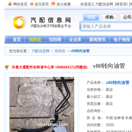
网站首页
设为首页
加入收藏
欢迎进入 汽配信息网
[请登录]
[
供应
求购
公司
首页
找供应
找招商
企业库
新闻资讯
电子海报
您当前位置：
汽配信息网
>
找供应
>
v80转向油管
v80转向油管
长春大通配件吉林省中心库 18686684523(同微信)
v80转向油管
产品名称：
当前价格：
面议
最小起订：
面议
供货总量：
面议
点此询价：
所 在 地：
中国 吉林省 长
访问次数：
1020