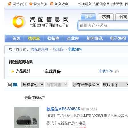
网站首页
设为首页
加入收藏
欢迎进入 汽配信息网
[请登录]
[
供应
求购
公司
首页
找供应
找招商
企业库
新闻资讯
电子海报
您当前位置：
汽配信息网
>
找供应
>
车载MP4
筛选搜索结果
产品类别
车载设备
车载MP4
(2)
供应信息/公司
歌路达MP5-VX535
07/16 08:02
[摘要] 产品名称：歌路达MP5-VX535 康灵电器经营
器,汽车电器配件,汽车电器...