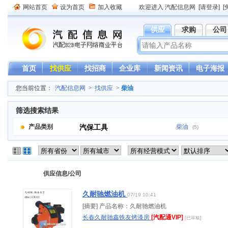
网站首页
设为首页
加入收藏
欢迎进入 汽配信息网
[请登录]
[
供应
求购
公司
首页
找供应
找招商
企业库
新闻资讯
电子海报
您当前位置：
汽配信息网
>
找供应
>
柴油
筛选搜索结果
产品类别
汽保工具
柴油
(5)
供应信息/公司
久耐驰燃油机
07/19 10:41
[摘要] 产品名称：久耐驰燃油机
长春久耐驰鑫铁友烤漆房
[汽配通VIP]
[已审核]