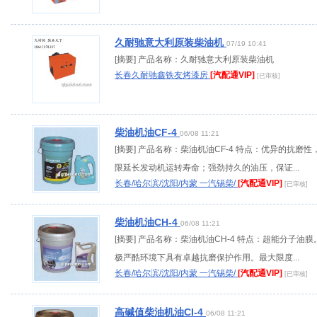
久耐驰意大利原装柴油机
07/19 10:41
[摘要] 产品名称：久耐驰意大利原装柴油机
长春久耐驰鑫铁友烤漆房
[汽配通VIP]
[已审核]
柴油机油CF-4
06/08 11:21
[摘要] 产品名称：柴油机油CF-4 特点：优异的抗磨性
限延长发动机运转寿命；强劲持久的油压，保证...
长春/哈尔滨/沈阳/内蒙 一汽锡柴/
[汽配通VIP]
[已审核]
柴油机油CH-4
06/08 11:21
[摘要] 产品名称：柴油机油CH-4 特点：超能分子油膜
极严酷环境下具有卓越抗磨保护作用。最大限度...
长春/哈尔滨/沈阳/内蒙 一汽锡柴/
[汽配通VIP]
[已审核]
高碱值柴油机油CI-4
06/08 11:21