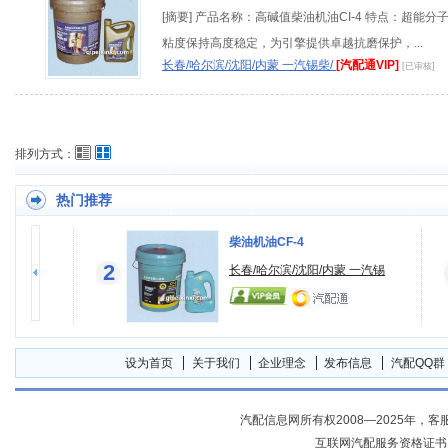
[摘要] 产品名称：高碱值柴油机油CI-4 特点：超能分
粘度保持高度稳定，为引擎提供卓越抗磨保护，...
长春/哈尔滨/沈阳/内蒙 一汽锡柴/
[汽配通VIP]
[已审核]
排列方式：
热门推荐
油机
柴油机油CF-4
2
漆房
长春/哈尔滨/沈阳/内蒙 一汽锡
设为首页
关于我们
企业理念
发布信息
汽配QQ群
汽配信息网所有权2008—2025年，客服电话04
互联网汽配服务资格证书