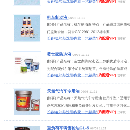
长春/哈尔滨/沈阳/内蒙 一汽锡柴/
[汽配通VIP]
[已审核]
机车制动液
06/08 11:21
[摘要] 产品名称：机车制动液 特点：产品通过国家质
门监测合格，符合GB12981-2012标准要...
长春/哈尔滨/沈阳/内蒙 一汽锡柴/
[汽配通VIP]
[已审核]
蓝世家防冻液
06/08 11:21
[摘要] 产品名称：蓝世家防冻液 乙二醇的优质冷却液
为配合现代引擎冷却系统而配置。含有特殊的防腐成...
长春/哈尔滨/沈阳/内蒙 一汽锡柴/
[汽配通VIP]
[已审核]
天然气汽车专用油
06/08 11:21
[摘要] 产品名称：天然气汽车专用油 使用车型：适用
然气汽车的增压和重负荷柴油发动机，可用于各种运...
长春/哈尔滨/沈阳/内蒙 一汽锡柴/
[汽配通VIP]
[已审核]
重负荷车辆齿轮油GL-5
06/08 11:21