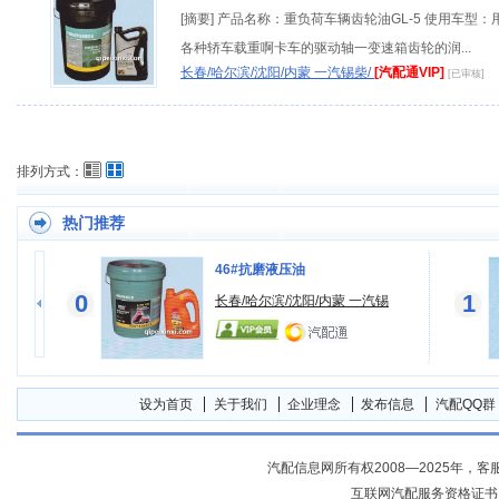
[摘要] 产品名称：重负荷车辆齿轮油GL-5 使用车型：
各种轿车载重啊卡车的驱动轴一变速箱齿轮的润...
长春/哈尔滨/沈阳/内蒙 一汽锡柴/
[汽配通VIP]
[已审核]
排列方式：
热门推荐
46#抗磨液压油
0
1
锡
长春/哈尔滨/沈阳/内蒙 一汽锡
设为首页
关于我们
企业理念
发布信息
汽配QQ群
汽配信息网所有权2008—2025年，客服电话04
互联网汽配服务资格证书