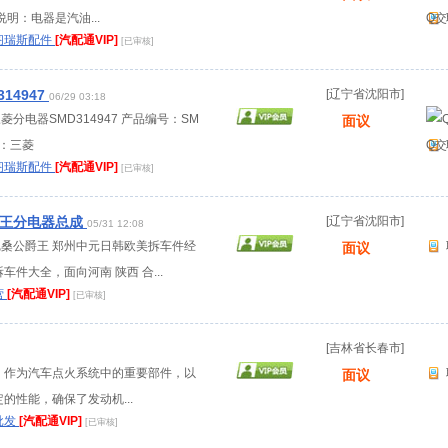
明：电器是汽油...
Q交
阁瑞斯配件
[汽配通VIP]
[已审核]
14947
[辽宁省沈阳市]
06/29 03:18
三菱分电器SMD314947 产品编号：SM
面议
型：三菱
Q交
阁瑞斯配件
[汽配通VIP]
[已审核]
爵王分电器总成
[辽宁省沈阳市]
05/31 12:08
：尼桑公爵王 郑州中元日韩欧美拆车件经
面议
件大全，面向河南 陕西 合...
营
[汽配通VIP]
[已审核]
[吉林省长春市]
器，作为汽车点火系统中的重要部件，以
面议
的性能，确保了发动机...
批发
[汽配通VIP]
[已审核]