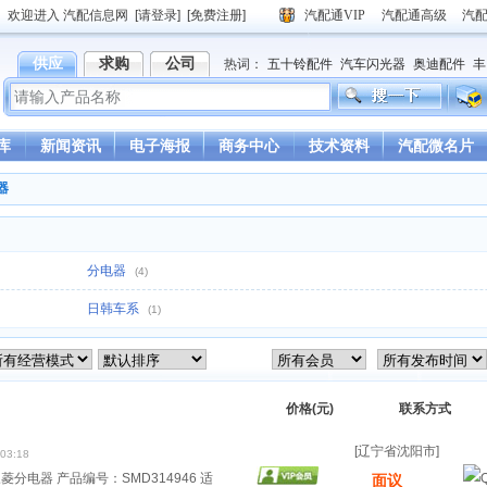
欢迎进入 汽配信息网
[请登录]
[免费注册]
汽配通VIP
汽配通高级
汽
供应
求购
公司
热词：
五十铃配件
汽车闪光器
奥迪配件
丰
德龙驾驶室
重汽豪沃驾驶室
库
新闻资讯
电子海报
商务中心
技术资料
汽配微名片
器
分电器
(4)
日韩车系
(1)
价格(元)
联系方式
[辽宁省沈阳市]
 03:18
菱分电器 产品编号：SMD314946 适
面议