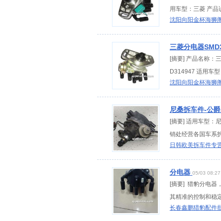
用车型：三菱 产品说
沈阳向阳金杯海狮
三菱分电器SMD3
[摘要] 产品名称：
D314947 适用车
沈阳向阳金杯海狮
尼桑拆车件-公
[摘要] 适用车型
销处经营各国车系拆车
日韩欧美拆车件专
分电器
05/03 08:27
[摘要] 猎豹分电
其精准的控制和稳定
长春鑫鹏猎豹配件