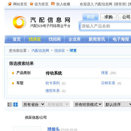
网站首页
设为首页
加入收藏
欢迎进入 汽配信息网
[请登录]
[
供应
求购
公司
首页
找供应
找招商
企业库
新闻资讯
电子海报
您当前位置：
汽配信息网
>
找供应
>
球笼
筛选搜索结果
产品类别
传动系统
球笼
(29)
车型
轻卡系列
日韩车系
(1)
(3)
微型车系
(1)
供应信息/公司
球接头
07/28 05:30