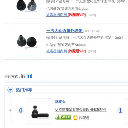
[摘要] 产品名称：一汽红旗世纪星外球笼 球笼（gate
也叫做为“等速万向节&rdqu...
减震器招商网
[汽配通VIP]
[已审核]
一汽大众迈腾外球笼
06/17 02:49
[摘要] 产品名称：一汽大众迈腾外球笼 球笼（gate）
叫做为“等速万向节&rdquo...
减震器招商网
[汽配通VIP]
[已审核]
排列方式：
热门推荐
球接头
0
1
骏
达克斯商贸有限公司欧洲卡车配件