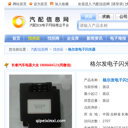
网站首页
设为首页
加入收藏
欢迎进入 汽配信息网
[请登录]
[
供应
求购
公司
首页
找供应
找招商
企业库
新闻资讯
电子海报
您当前位置：
汽配信息网
>
找供应
>
格尔发电子闪光器
格尔发电子闪
长春汽车电器大全 18686684523(同微信)
格尔发电子闪
产品名称：
当前价格：
面议
最小起订：
面议
供货总量：
面议
点此询价：
所 在 地：
中国 吉林省 长
访问次数：
2707