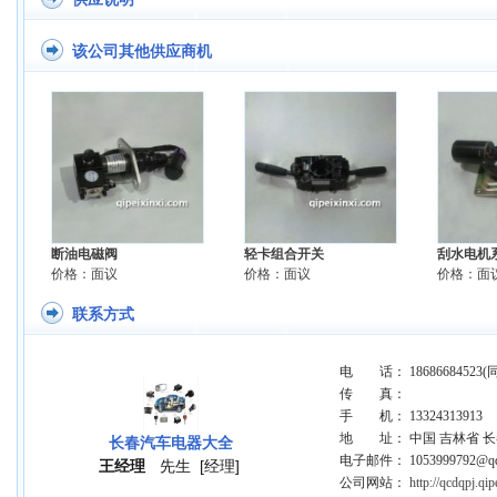
该公司其他供应商机
断油电磁阀
轻卡组合开关
刮水电机
价格：面议
价格：面议
价格：面
联系方式
电 话： 18686684523(
传 真：
手 机： 13324313913
地 址： 中国 吉林省 长
长春汽车电器大全
电子邮件： 1053999792@qq
王经理
先生
[经理]
公司网站：
http://qcdqpj.qi